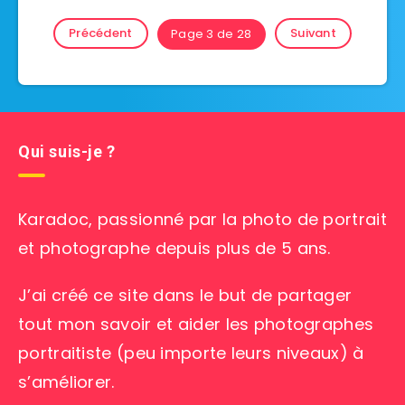
Précédent
Suivant
Page 3 de 28
Qui suis-je ?
Karadoc, passionné par la photo de portrait
et photographe depuis plus de 5 ans.
J’ai créé ce site dans le but de partager
tout mon savoir et aider les photographes
portraitiste (peu importe leurs niveaux) à
s’améliorer.