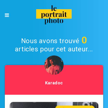
0
Nous avons trouvé
articles pour cet auteur...
Karadoc