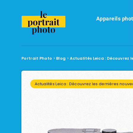
Appareils phot
Portrait Photo
>
Blog
>
Actualités Leica : Découvrez
Actualités Leica : Découvrez les dernières nou