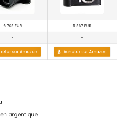
6 708 EUR
5 867 EUR
-
-
heter sur Amazon
Acheter sur Amazon
a
a en argentique