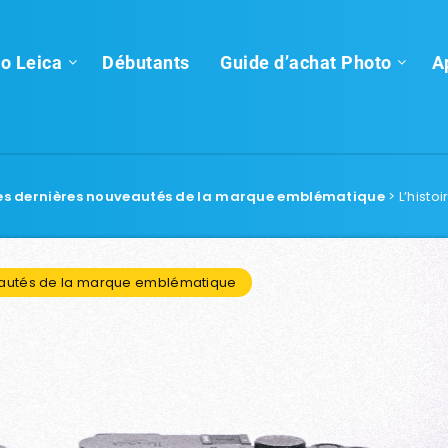
o Leica
Débutants
Guide d’achat Photo
A
 les dernières nouveautés de la marque emblématique
>
L’histo
veautés de la marque emblématique