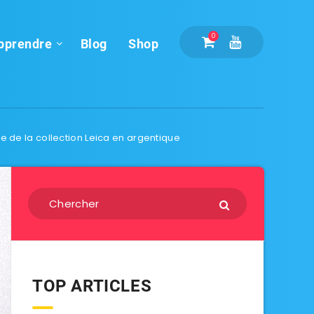
0
pprendre
Blog
Shop
ire de la collection Leica en argentique
TOP ARTICLES