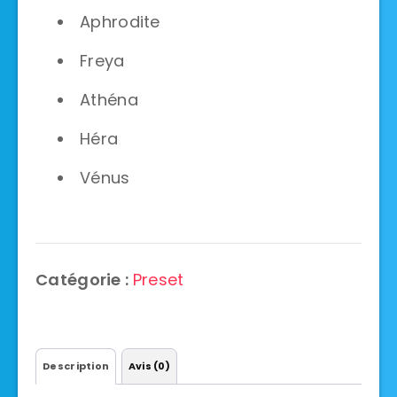
Aphrodite
Freya
Athéna
Héra
Vénus
Catégorie :
Preset
Description
Avis (0)