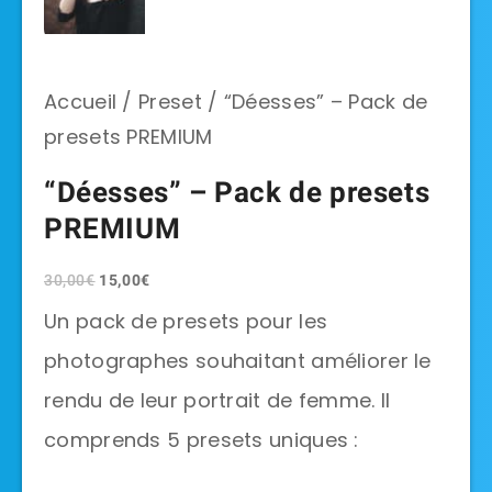
Accueil
/
Preset
/ “Déesses” – Pack de
presets PREMIUM
“Déesses” – Pack de presets
PREMIUM
Le
Le
30,00
€
15,00
€
prix
prix
Un pack de presets pour les
initial
actuel
était :
est :
photographes souhaitant améliorer le
30,00€.
15,00€.
rendu de leur portrait de femme. Il
comprends 5 presets uniques :