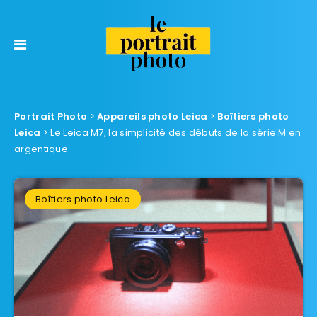
Portrait Photo
>
Appareils photo Leica
>
Boîtiers photo
Leica
>
Le Leica M7, la simplicité des débuts de la série M en
argentique
Boîtiers photo Leica