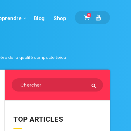
0
pprendre
Blog
Shop
tère de la qualité compacte Leica
TOP ARTICLES