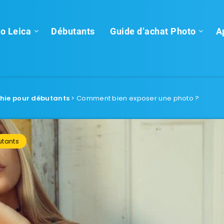
o Leica
Débutants
Guide d’achat Photo
A
hie pour débutants
>
Comment bien exposer une photo ?
utants